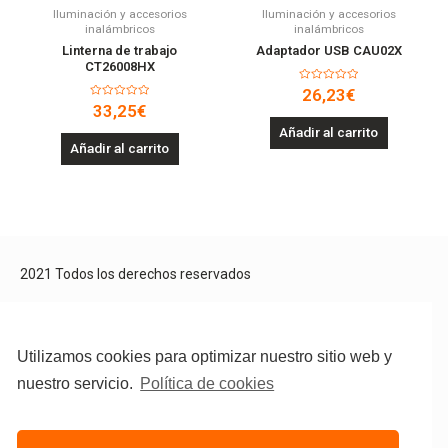
Iluminación y accesorios
Iluminación y accesorios
inalámbricos
inalámbricos
Linterna de trabajo
Adaptador USB CAU02X
CT26008HX
Valorado
26,23
€
en
Valorado
33,25
€
0
en
de
0
Añadir al carrito
5
de
Añadir al carrito
5
2021 Todos los derechos reservados
Aviso Legal
Política de privacidad
Política de cookies
Utilizamos cookies para optimizar nuestro sitio web y
nuestro servicio.
Política de cookies