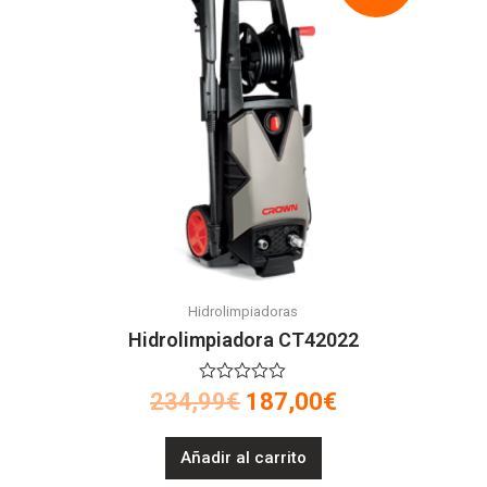
Hidrolimpiadoras
Hidrolimpiadora CT42022
V
234,99
€
187,00
€
a
l
o
Añadir al carrito
r
a