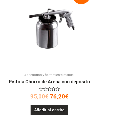
Accesorios y herramienta manual
Pistola Chorro de Arena con depósito
V
95,00
€
76,20
€
a
l
o
Añadir al carrito
r
a