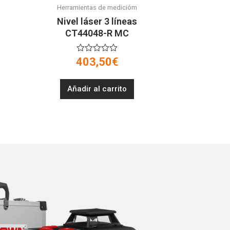
Herramientas de medicióm
Nivel láser 3 líneas
CT44048-R MC
V
403,50
€
a
l
o
Añadir al carrito
r
a
d
o
e
n
0
d
e
5