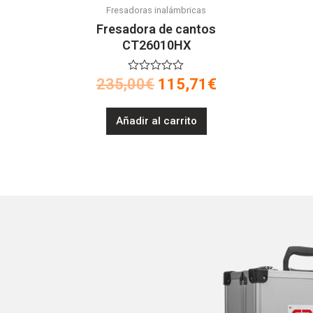
Fresadoras inalámbricas
Fresadora de cantos
CT26010HX
V
235,00
€
115,71
€
a
l
o
Añadir al carrito
r
a
d
o
e
n
0
d
e
5