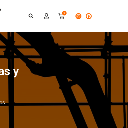
o
as y
tos