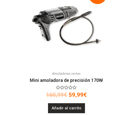
Amoladoras rectas
Mini amoladora de precisión 170W
V
160,99
€
59,99
€
a
l
o
Añadir al carrito
r
a