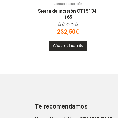
Sierras de incisión
Sierra de incisión CT15134-
165
V
232,50
€
a
l
o
Añadir al carrito
r
a
d
o
e
n
0
d
e
5
Te recomendamos