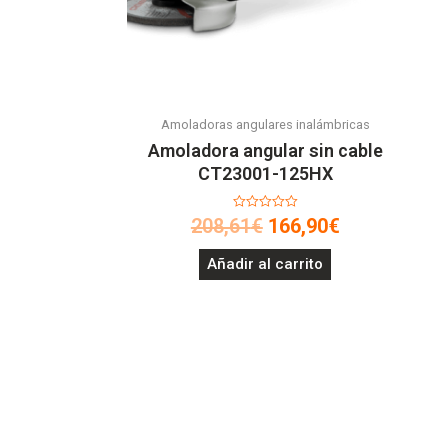
Amoladoras angulares inalámbricas
Amoladora angular sin cable
CT23001-125HX
Valorado
208,61
€
166,90
€
en
0
de
Añadir al carrito
5