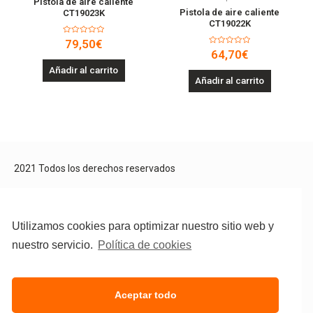
Pistola de aire caliente
Pistola de aire caliente
CT19023K
CT19022K
Valorado
79,50
€
en
Valorado
64,70
€
0
en
de
0
Añadir al carrito
5
de
Añadir al carrito
5
2021 Todos los derechos reservados
Aviso Legal
Política de privacidad
Política de cookies
Utilizamos cookies para optimizar nuestro sitio web y
nuestro servicio.
Política de cookies
Aceptar todo