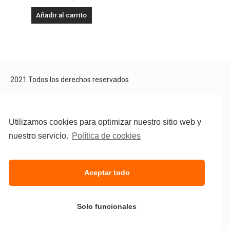
0
de
Añadir al carrito
5
2021 Todos los derechos reservados
Aviso Legal
Política de privacidad
Política de cookies
Utilizamos cookies para optimizar nuestro sitio web y
nuestro servicio.
Política de cookies
Aceptar todo
Solo funcionales