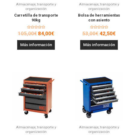
Almacenaje, transporte y
Almacenaje, transporte y
organización
organización
Carretilla de transporte
Bolsa de herramientas
90kg
con asiento
Valorado
Valorado
105,00
€
84,00
€
53,00
€
42,50
€
en
en
0
0
de
de
Más información
Más información
5
5
Almacenaje, transporte y
Almacenaje, transporte y
organización
organización