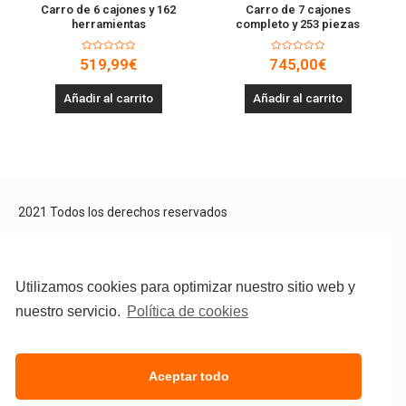
Carro de 6 cajones y 162
Carro de 7 cajones
herramientas
completo y 253 piezas
Valorado
Valorado
519,99
€
745,00
€
en
en
0
0
de
de
Añadir al carrito
Añadir al carrito
5
5
2021 Todos los derechos reservados
Aviso Legal
Política de privacidad
Política de cookies
Utilizamos cookies para optimizar nuestro sitio web y
nuestro servicio.
Política de cookies
Aceptar todo