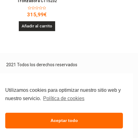
Tronzadora CT15232
Valorado
315,99
€
en
0
de
Añadir al carrito
5
2021 Todos los derechos reservados
Aviso Legal
Política de privacidad
Política de cookies
Utilizamos cookies para optimizar nuestro sitio web y
nuestro servicio.
Política de cookies
Aceptar todo