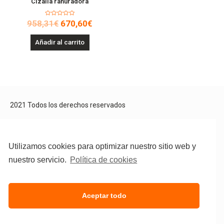
Cizalla ranuradora
Valorado
958,31
€
670,60
€
en
0
de
Añadir al carrito
5
2021 Todos los derechos reservados
Aviso Legal
Política de privacidad
Política de cookies
Utilizamos cookies para optimizar nuestro sitio web y
nuestro servicio.
Política de cookies
Aceptar todo